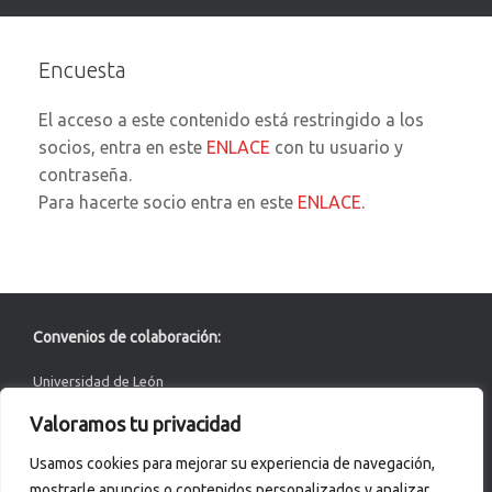
Encuesta
El acceso a este contenido está restringido a los
socios, entra en este
ENLACE
con tu usuario y
contraseña.
Para hacerte socio entra en este
ENLACE
.
Convenios de colaboración:
Universidad de León
Valoramos tu privacidad
ACERTA Certificación
Usamos cookies para mejorar su experiencia de navegación,
Asociación de Químicos de Castilla y León
mostrarle anuncios o contenidos personalizados y analizar