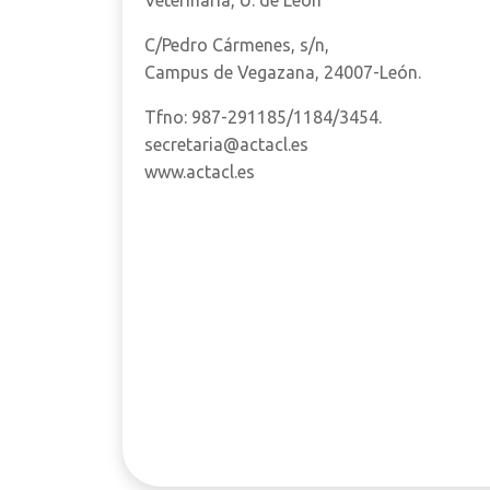
Veterinaria, U. de León
C/Pedro Cármenes, s/n,
Campus de Vegazana, 24007-León.
Tfno: 987-291185/1184/3454.
secretaria@actacl.es
www.actacl.es