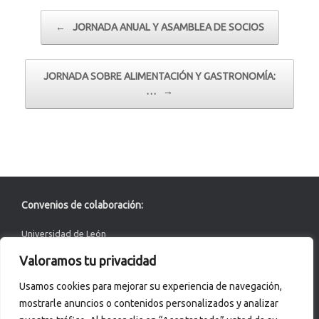
Navegador de artículos
←
JORNADA ANUAL Y ASAMBLEA DE SOCIOS
JORNADA SOBRE ALIMENTACIÓN Y GASTRONOMÍA:
…
→
Convenios de colaboración:
Universidad de León
Valoramos tu privacidad
ACERTA Certificación
Usamos cookies para mejorar su experiencia de navegación,
Asociación de Químicos de Castilla y León
mostrarle anuncios o contenidos personalizados y analizar
Innovative Dairy Science education material development