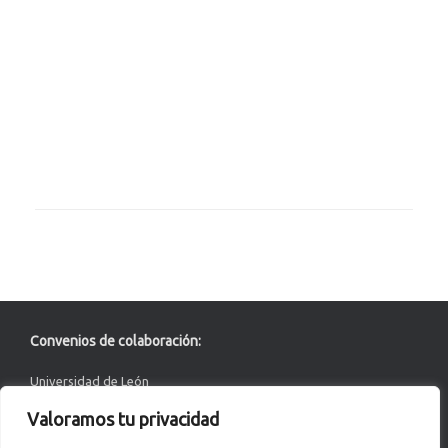
Convenios de colaboración:
Universidad de León
Valoramos tu privacidad
ACERTA Certificación