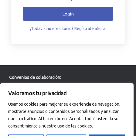
Login
¿Todavía no eres socio? Regístrate ahora.
Convenios de colaboración:
Universidad de León
Valoramos tu privacidad
ACERTA Certificación
Usamos cookies para mejorar su experiencia de navegación,
mostrarle anuncios o contenidos personalizados y analizar
Asociación de Químicos de Castilla y León
nuestro tráfico. Al hacer clic en “Aceptar todo” usted da su
Innovative Dairy Science education material development
consentimiento a nuestro uso de las cookies.