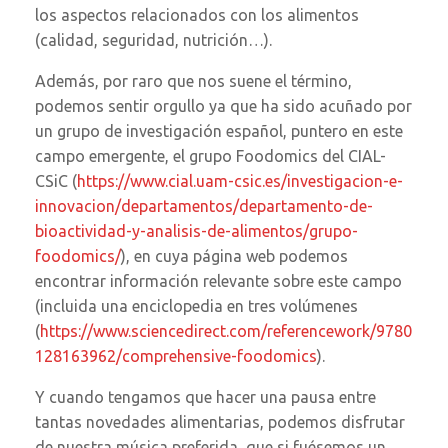
los aspectos relacionados con los alimentos
(calidad, seguridad, nutrición…).
Además, por raro que nos suene el término,
podemos sentir orgullo ya que ha sido acuñado por
un grupo de investigación español, puntero en este
campo emergente, el grupo Foodomics del CIAL-
CSiC (
https://www.cial.uam-csic.es/investigacion-e-
innovacion/departamentos/departamento-de-
bioactividad-y-analisis-de-alimentos/grupo-
foodomics/
), en cuya página web podemos
encontrar información relevante sobre este campo
(incluida una enciclopedia en tres volúmenes
(
https://www.sciencedirect.com/referencework/9780
128163962/comprehensive-foodomics
).
Y cuando tengamos que hacer una pausa entre
tantas novedades alimentarias, podemos disfrutar
de nuestra música preferida, que si fuésemos un