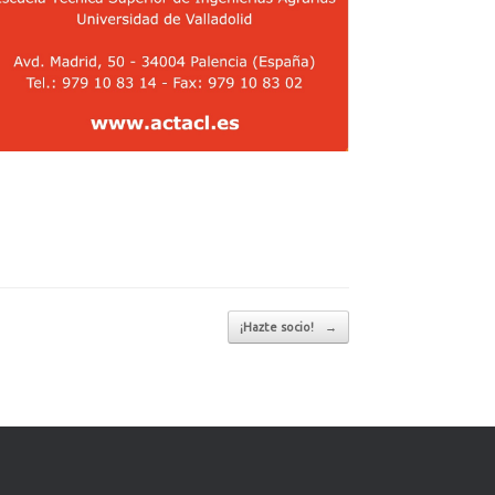
¡Hazte socio!
→