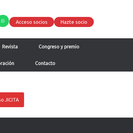
Acceso socios
Hazte socio
Revista
Congreso y premio
oración
Contacto
eso JICITA