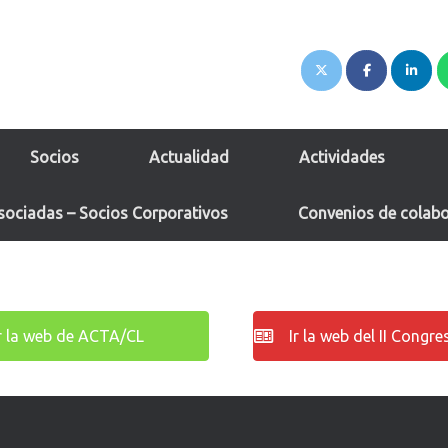
Socios
Actualidad
Actividades
sociadas – Socios Corporativos
Convenios de colab
r la web de ACTA/CL
Ir la web del II Congr